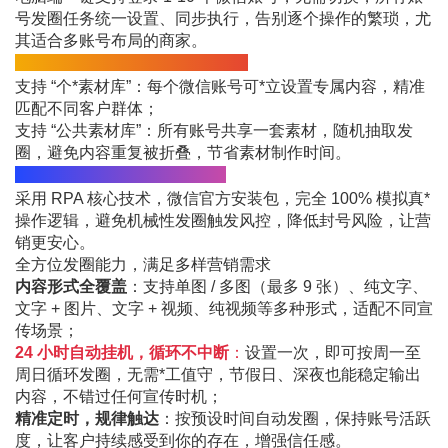
号发圈任务统一设置、同步执行，告别逐个操作的繁琐，尤
其适合多账号布局的商家。
2、智能素材库，个性与共性兼顾
支持 “个*素材库”：每个微信账号可*立设置专属内容，精准
匹配不同客户群体；
支持 “公共素材库”：所有账号共享一套素材，随机抽取发
圈，避免内容重复被折叠，节省素材制作时间。
3、 模拟*工发圈，防封更安全
采用 RPA 核心技术，微信官方安装包，完全 100% 模拟真*
操作逻辑，避免机械性发圈触发风控，降低封号风险，让营
销更安心。
全方位发圈能力，满足多样营销需求
内容形式全覆盖
：支持单图 / 多图（最多 9 张）、纯文字、
文字 + 图片、文字 + 视频、纯视频等多种形式，适配不同宣
传场景；
24 小时自动挂机，循环不中断
：
设置一次，即可按周一至
周日循环发圈，无需*工值守，节假日、深夜也能稳定输出
内容，不错过任何宣传时机；
精准定时，规律触达
：按预设时间自动发圈，保持账号活跃
度，让客户持续感受到你的存在，增强信任感。