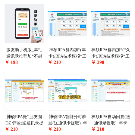
微友助手机版_年*_
神硕RPA群内加*(年
神硕RPA群内加*(*久
通讯录推荐加*不封
卡)/RPA技术模拟*工
卡)/RPA技术模拟*工
￥
198
￥
210
￥
398
号
自动添加群成员
自动添加群成员
神硕RPA微*朋友圈
神硕RPA智能分时群
神硕RPA自动回复(送
DZ 评论(送通讯录提
发(送通讯卡提取)_年
通讯录提取)_年卡
￥
210
￥
210
￥
210
取)_年卡
卡