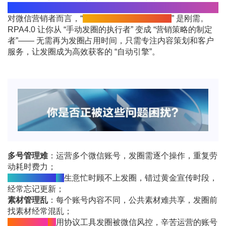
用 RPA4.0，解决真刚需
对微信营销者而言，“
持续、稳定、安全地发圈
” 是刚需。
RPA4.0 让你从 “手动发圈的执行者” 变成 “营销策略的制定
者”—— 无需再为发圈占用时间，只需专注内容策划和客户
服务，让发圈成为高效获客的 “自动引擎”。
多号管理难
：运营多个微信账号，发圈需逐个操作，重复劳
动耗时费力；
忘发漏发频发
：
生意忙时顾不上发圈，错过黄金宣传时段，
经常忘记更新；
素材管理乱
：每个账号内容不同，公共素材难共享，发圈前
找素材经常混乱；
怕封号风险
：
用协议工具发圈被微信风控，辛苦运营的账号