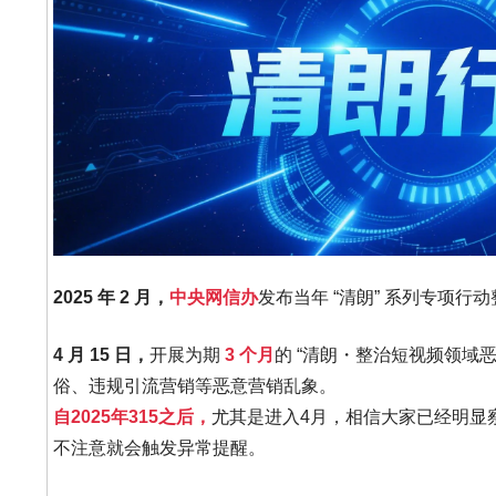
2025 年 2 月，
中央网信办
发布当年 “清朗” 系列专项
4 月 15 日，
开展为期
3 个月
的 “清朗・整治短视频领域
俗、违规引流营销等恶意营销乱象。
自2025年315之后，
尤其是进入4月，相信大家已经明显
不注意就会触发异常提醒。