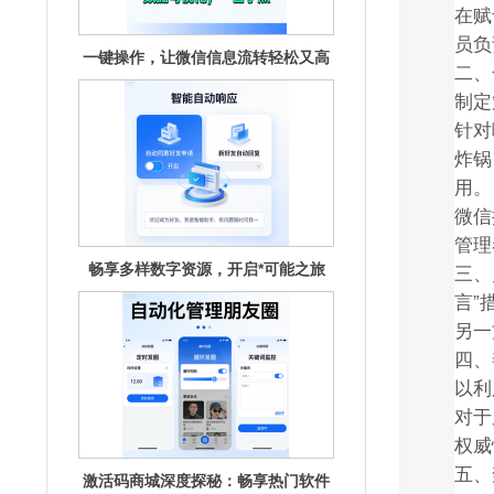
在赋
员负
畅享多样数字资源，开启*可能之旅
二、
制定
针对
炸锅
用。
微信
管理
三、
激活码商城深度探秘：畅享热门软件
的秘钥宝
言”
另一
四、
以利
对于
权威
五、
激活码商城深度探秘：汇聚海量资