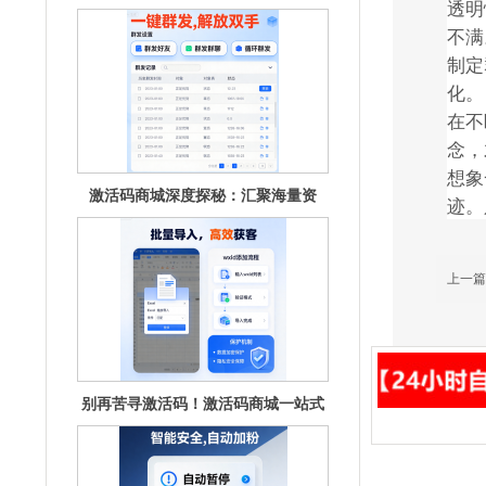
透明
源，畅享无
不满
制定
化。
在不
念，
想象
别再苦寻激活码！激活码商城一站式
迹。
满足你的
上一篇
解锁激活码商城：惊喜好礼，限时开
抢！