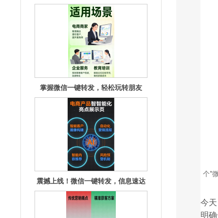
圈！
震撼上线！微信一键转发，信息速达
无延迟！
个*
掌握微信一键转发，社交效率飙升秘
籍揭秘
今天
明确