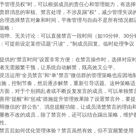
予管理员权*时，可以根据成员的责任心和管理能力，有选择
责群消息的审核、禁言处理，不涉及踢*权*，减少管理失误
合理选择禁言对象和时间，平衡管理与自由不是所有情况都
策略：
喧哗、无关讨论：可以直接禁言一段时间（如10分钟、30
：可提前设定某些话题“只读”，*制成员回复。临时处理争
提供的“禁言时间”设置非常方便：在禁言操作时，选择对应时
者无需频繁干预，让系统自动解禁，既高效又公平。
灵活运用“全员禁言”和“单*禁言”微信群的管理策略也应因
措施，控制节奏，然后逐步解禁，重新引导话题。这种策略
方面，对于个别捣乱者或不断反复发言的成员，可以单独禁
善用“提醒”和“惩戒”措施提升管理效果除了设置禁言外，
用微信的“群公告”、消息提醒功能，让成员清楚禁言的理由
屡教不改的成员，除了禁言外，还可以结合踢出策略，维护群
性。
禁言后如何优化管理体验？禁言虽然有效，但不宜频繁使用