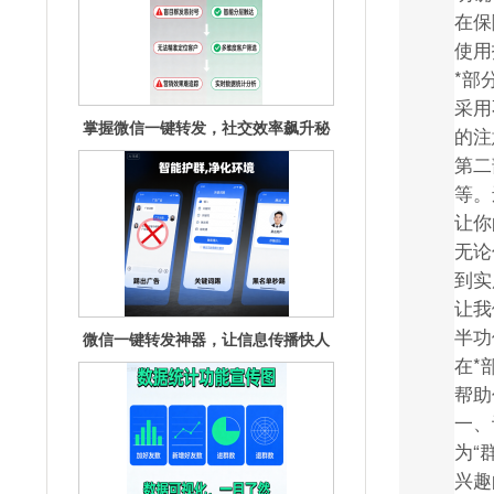
在保
使用
*部
采用
微信一键转发神器，让信息传播快人
的注
一步！
第二
等。
让你
无论
到实
让我
半功
一键操作，让微信信息流转轻松又高
在*
效
帮助
一、
为“
兴趣