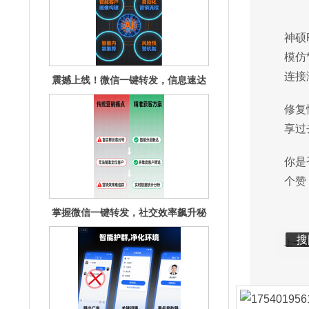
无延迟！
神硕
模仿
连接
修复
掌握微信一键转发，社交效率飙升秘
享过
籍揭秘
你是
个赞
编辑
编辑
搜
搜
上一篇
微信一键转发神器，让信息传播快人
一步！