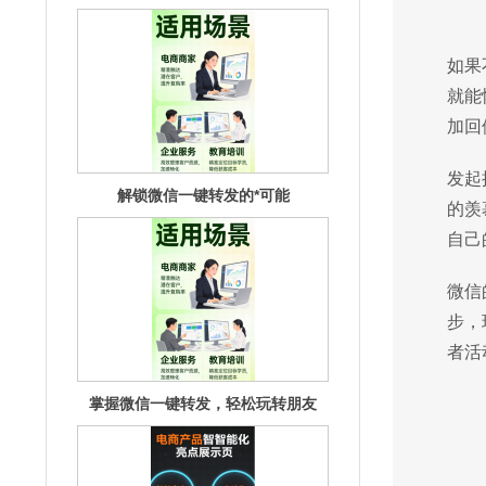
解锁微信一键转发的*可能
如果
就能
加回
发起
的羡
自己
掌握微信一键转发，轻松玩转朋友
圈！
微信
步，
者活
震撼上线！微信一键转发，信息速达