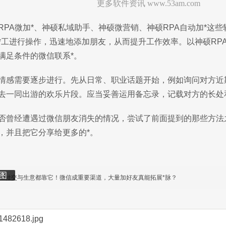
更多软件资讯 www.53am.com
RPA微加*、神硕私域助手、神硕微营销、神硕RPA自动加*这
*工进行操作，迅速地添加朋友，从而提升工作效率。以神硕RP
满足条件的微信联系*。
情感需要逐步进行。先从日常、职业话题开始，例如询问对方近
去一同出游的欢乐片段。应当妥善运用备忘录，记载对方的长处
否曾经遭遇过微信朋友消失的情况，尝试了前面提到的那些方法
，并且把它分享给更多的*。
图
图
社交与生意都靠它！微信成重要渠道，大量加好友真能拓展*脉？