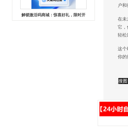
户和
在未
它，
激活码商城：解锁数字权益的神秘宝
轻松
库
这个
你的
编辑
编辑
搜图
搜图
编
上一篇
重磅揭秘！激活码商城暗藏惊喜福利
待你解锁