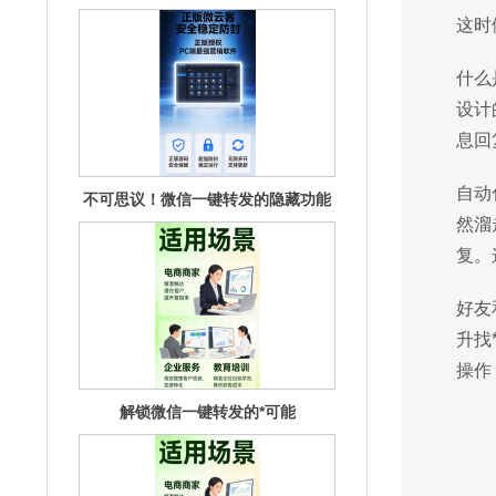
这时
不可思议！微信一键转发的隐藏功能
大揭秘
什么
设计
息回
自动
然溜
复。
解锁微信一键转发的*可能
好友
升找
操作
掌握微信一键转发，轻松玩转朋友
圈！