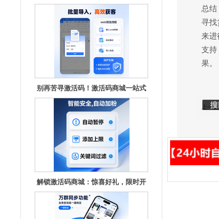
源，畅享无
总结
寻找
来进
支持
果。
别再苦寻激活码！激活码商城一站式
满足你的
编辑
编
搜
上一篇
解锁激活码商城：惊喜好礼，限时开
抢！