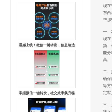
圈！
现在
东西
帮那
一、
现在
震撼上线！微信一键转发，信息速达
频、
无延迟！
能分
高。
二、
确保
等方
定客
掌握微信一键转发，社交效率飙升秘
籍揭秘
三、
线下