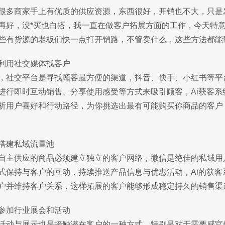
很多商家手上有优质的供应资源，东西很好，开销也不大，只是
再好，没*买也白搭，我一直在做客户拓展方面的工作，今天特意
些有货源的老板们快一点打开销路，不管卖什么，这些方法都能
利用社交媒体找客户
，社交平台是寻找顾客最方便的渠道，抖音、快手、小红书等平
进行即时互动销售、分享使用感受等方式来吸引顾客，Ai获客系
析用户喜好和行动路径，为你挑选出最有可能购买你商品的客户
搭建私域流量池
自主供应的商品必须建立独立的客户网络，微信是绝佳的私域用
式保持与客户的互动，持续推送产品信息与优惠活动，Ai的获
户并维持客户关系，这样拓展的客户能够形成稳定持久的销售渠
参加行业展会和活动
活动与展示也是接触潜在客户的一种方式，特别是对于需要感官