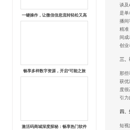
‍谈
是单
畅享多样数字资源，开启*可能之旅
播间
精准
间成
创业
三、
激活码商城深度探秘：畅享热门软件
那些
的秘钥宝
获优
度很
引力
四、
短视
激活码商城深度探秘：汇聚海量资