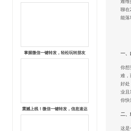
难维
圈！
聊在
能落
震撼上线！微信一键转发，信息速达
一、
无延迟！
你想
难，
好处
业且
你快
掌握微信一键转发，社交效率飙升秘
二、
籍揭秘
这是