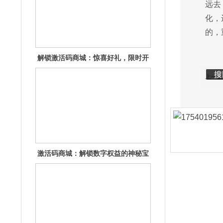
远去
化，
的，
激活码商城：解锁数字权益的神秘宝
库
编辑
编
搜
上一篇
重磅揭秘！激活码商城暗藏惊喜福利
待你解锁