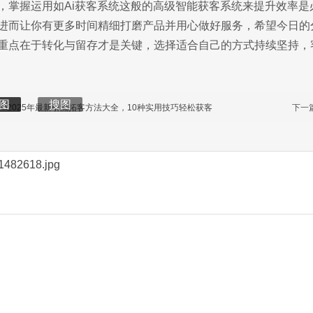
，掌握运用如Ai获客系统这般的高级智能获客系统来提升效率
进而让你有更多时间精细打磨产品并用心做好服务，希望今日的
重点在于转化与留存才是关键，选择适合自己的方式持续坚持，
辑
图
搜图
2025年最新引流拓客方法大全，10种实用技巧轻松获客
下一