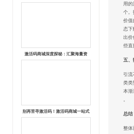
源，畅享无
用的
个。
价值
态下
出价
些直
别再苦寻激活码！激活码商城一站式
满足你的
五、
引流
类类
本渐
。
解锁激活码商城：惊喜好礼，限时开
总结
抢！
整体