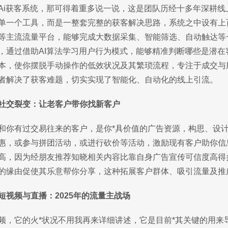
及Ai获客系统，那可得着重多说一说，这是团队历经十多年深耕
单一个工具，而是一整套完整的获客解决思路，系统之中设有上
等主流流量平台，能够完成大数据采集、智能筛选、自动触达等
，通过借助AI算法学习用户行为模式，能够精准判断哪些是潜在
本，使你摆脱手动操作的低效状况及其繁琐流程，专注于成交与
者解决了获客难题，切实实现了智能化、自动化的线上引流。
社交裂变：让老客户带你找新客户
和你有过交易往来的客户，是你*具价值的广告资源，构思、设
惠，或参与拼团活动，或进行砍价等活动，激励现有客户助你信
高，因为经朋友推荐知晓相关内容比靠自身广告宣传可信度高得
的缘由促使其乐意帮你分享，这种拓展客户群体、吸引流量及推
短视频与直播：2025年的流量主战场
频，它的火*状况不用我再来详细讲述，它是目前*其关键的用