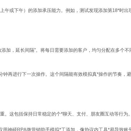
午或下午）的添加承压能力。例如，测试发现添加第18*时出现
散添加，延长间隔”。将每日需要添加的客户，均匀分配在多个
0分钟再进行下一次操作。这个间隔能有效模拟真*操作的节奏，
重。这包括保持日常稳定的个*聊天、支付、朋友圈互动等行为
议用神硕RPA微营销助手模拟*工添加，像协议内工具*易导致