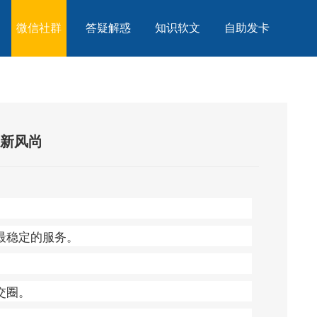
微信社群
答疑解惑
知识软文
自助发卡
交新风尚
最稳定的服务。
交圈。