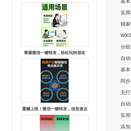
基本
实用
独家
WX
分组
掌握微信一键转发，轻松玩转朋友
自动
圈！
基本
同步
无打
自动
震撼上线！微信一键转发，信息速达
实用
无延迟！
添加